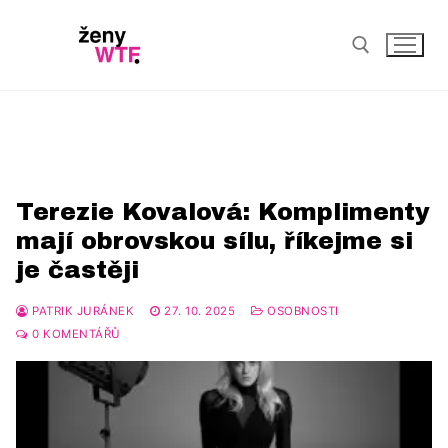
kultura
Byznys
Terezie Kovalová: Komplimenty
AI
Eventy
mají obrovskou sílu, říkejme si
Digital
Komunita
je častěji
Startup Disrupt
Life & style
PATRIK JURÁNEK
27. 10. 2025
OSOBNOSTI
0 KOMENTÁŘŮ
Ženy v akci
Health
Osobnosti
Psychologie
Interview
Female Leaders
Wellbeing
Profil
Redakce