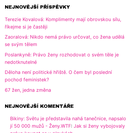
NEJNOVĚJŠÍ PŘÍSPĚVKY
Terezie Kovalová: Komplimenty mají obrovskou sílu,
říkejme si je častěji
Zaoralová: Nikdo nemá právo určovat, co žena udělá
se svým tělem
Poslankyně: Právo ženy rozhodovat o svém těle je
nedotknutelné
Děloha není politické hřiště. O čem byl poslední
pochod feministek?
67 žen, jedna změna
NEJNOVĚJŠÍ KOMENTÁŘE
Bikiny: Světu je představila nahá tanečnice, napsalo
jí 50 000 mužů - Ženy.WTF
:
Jak si ženy vybojovaly