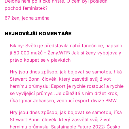
Děloha není politické hřiště. O čem byl poslední
pochod feministek?
67 žen, jedna změna
NEJNOVĚJŠÍ KOMENTÁŘE
Bikiny: Světu je představila nahá tanečnice, napsalo
jí 50 000 mužů - Ženy.WTF
:
Jak si ženy vybojovaly
právo koupat se v plavkách
Hry jsou dnes způsob, jak bojovat se samotou, říká
Stewart Bonn, člověk, který zasvětil svůj život
hernímu průmyslu
:
Esport je rychle rostoucí a rychle
se vyvíjející průmysl. Je důležité s ním držet krok,
říká Igmar Johansen, vedoucí esport divize BMW
Hry jsou dnes způsob, jak bojovat se samotou, říká
Stewart Bonn, člověk, který zasvětil svůj život
hernímu průmyslu
:
Sustainable Future 2022: Česko