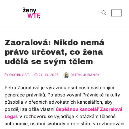
Zaoralová: Nikdo nemá
Byznys
právo určovat, co žena
udělá se svým tělem
AI
Eventy
Digital
Komunita
OSOBNOSTI
21. 10. 2025
PATRIK JURÁNEK
Startup Disrupt
Petra Zaoralová je výraznou osobností nastupující
Life & style
generace právníků. Po absolvování Právnické fakulty
Ženy v akci
Health
Osobnosti
působila v předních advokátních kancelářích, aby
později založila vlastní
úspěšnou kancelář Zaoralová
Psychologie
Interview
Female Leaders
Legal
. V rozhovoru se vyjadřuje k otázkám tělesné
autonomie, osobní svobody a role státu v rozhodování
Wellbeing
Profil
Redakce