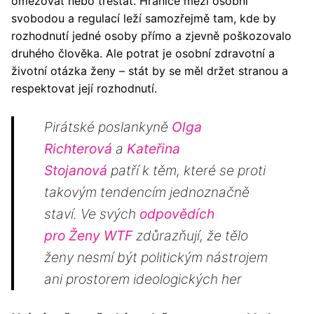
omezovat nebo trestat. Hranice mezi osobní
svobodou a regulací leží samozřejmě tam, kde by
rozhodnutí jedné osoby přímo a zjevně poškozovalo
druhého člověka. Ale potrat je osobní zdravotní a
životní otázka ženy – stát by se měl držet stranou a
respektovat její rozhodnutí.
Pirátské poslankyně
Olga
Richterová
a
Kateřina
Stojanová
patří k těm, které se proti
takovým tendencím jednoznačně
staví. Ve svých
odpovědích
pro Ženy WTF
zdůrazňují, že tělo
ženy nesmí být politickým nástrojem
ani prostorem ideologických her