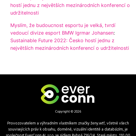
hostí jednu z největších mezinárodních konferencí o
udržitelnosti
Myslím, že budoucnost esportu je velká, tvrdí
vedoucí divize esport BMW Igrmar Johansen
:
Sustainable Future 2022: Česko hostí jednu z
největších mezinárodních konferencí o udržitelnosti
Copyright © 2026
Provozovatelem a výhradním vlastníkem značky ženy.wtf, včetně všech
souvisejících práv k obsahu, doméně, vizuální identitě a databázím, je
společnost EverConn.AI, s.r.o. se sídlem Rybná 716/24, Staré město, 110 00