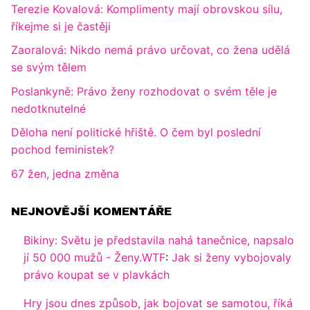
Terezie Kovalová: Komplimenty mají obrovskou sílu,
říkejme si je častěji
Zaoralová: Nikdo nemá právo určovat, co žena udělá
se svým tělem
Poslankyně: Právo ženy rozhodovat o svém těle je
nedotknutelné
Děloha není politické hřiště. O čem byl poslední
pochod feministek?
67 žen, jedna změna
NEJNOVĚJŠÍ KOMENTÁŘE
Bikiny: Světu je představila nahá tanečnice, napsalo
jí 50 000 mužů - Ženy.WTF
:
Jak si ženy vybojovaly
právo koupat se v plavkách
Hry jsou dnes způsob, jak bojovat se samotou, říká