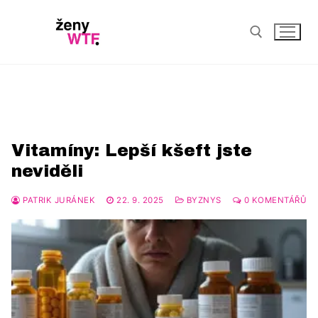
zdraví
Byznys
Vitamíny: Lepší kšeft jste
AI
Eventy
neviděli
Digital
Komunita
PATRIK JURÁNEK
22. 9. 2025
BYZNYS
0 KOMENTÁŘŮ
Startup Disrupt
Life & style
Ženy v akci
Health
Osobnosti
Psychologie
Interview
Female Leaders
Wellbeing
Profil
Redakce